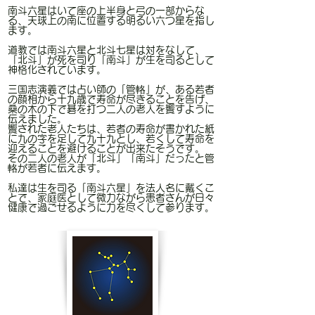
南斗六星はいて座の上半身と弓の一部からな
る、天球上の南に位置する明るい六つ星を指し
ます。
道教では南斗六星と北斗七星は対をなして、
「北斗」が死を司り「南斗」が生を司るとして
神格化されています。
三国志演義では占い師の「管輅」が、ある若者
の顔相から十九歳で寿命が尽きることを告げ、
桑の木の下で碁を打つ二人の老人を饗すように
伝えました。
饗された老人たちは、若者の寿命が書かれた紙
に九の字を足して九十九とし、若くして寿命を
迎えることを避けることが出来たそうです。
その二人の老人が「北斗」「南斗」だったと管
輅が若者に伝えます。
​私達は生を司る「南斗六星」を法人名に戴くこ
とで、家庭医として微力ながら患者さんが日々
健康で過ごせるように力を尽くして参ります。