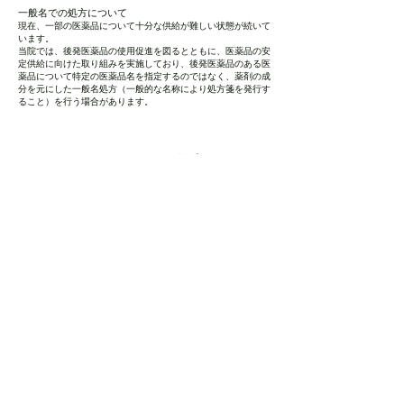
一般名での処方について
現在、一部の医薬品について十分な供給が難しい状態が続いて
います。
当院では、後発医薬品の使用促進を図るとともに、医薬品の安
定供給に向けた取り組みを実施しており、後発医薬品のある医
薬品について特定の医薬品名を指定するのではなく、薬剤の成
分を元にした一般名処方（一般的な名称により処方箋を発行す
ること）を行う場合があります。
お問合せ
Contact us
アクセス
Access Map
0553-32-5507
Tel