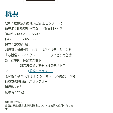
概要
名称：医療法人南斗六星会 加田クリニック
所在地：山梨県甲州市塩山下於曽1133-2
連絡先：0553-32-5507
FAX：0553-32-5506
設立：2005年5月
診療科：整形外科 内科 リハビリテーション科
主な設備：レントゲン エコー リハビリ用各機
器 心電図 感染対策機器
超音波骨折治療器（オステオトロ
ン
（
設備ギャラリーへ
）
​その他：ネット受付(
ドクターキューブ
/再診)、在宅
療養支援診療所、バリアフリー
職員数：8名
駐車場：25台
明細書について
当院は療担規則に則り明細書については無償で交付いたしま
す。